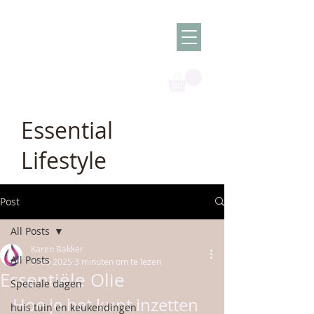
Olish -
The Oil
Granny
Essential
Lifestyle
Post
All Posts
Karen Bakker
All Posts
9 feb 2025
3 minuten om te lezen
Essentiële Olie
Speciale dagen
Hoe je het kunt inzetten 
huis tuin en keukendingen