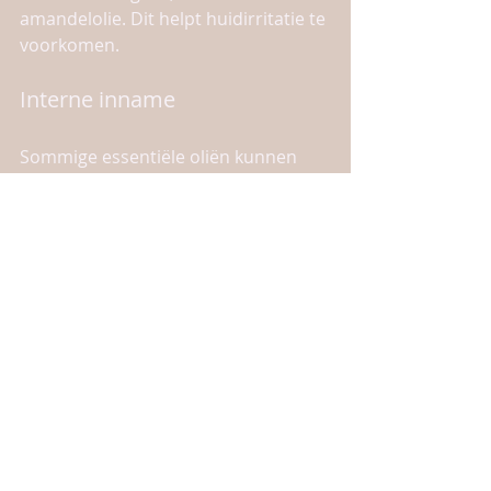
amandelolie. Dit helpt huidirritatie te 
voorkomen.
Interne inname
Sommige essentiële oliën kunnen 
intern worden ingenomen, maar dit 
moet altijd met voorzichtigheid 
gebeuren. Zorg ervoor dat je alleen 
oliën gebruikt die zijn goedgekeurd 
voor interne inname en raadpleeg 
een professional als je twijfelt.
Workshops bij jou thuis
Wil je meer leren over het gebruik 
van essentiële oliën? Ik bied 
workshops aan waarin we de 10 