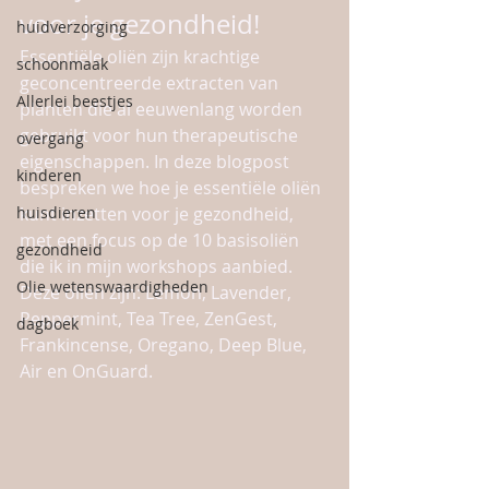
voor je gezondheid!
huidverzorging
Essentiële oliën zijn krachtige 
schoonmaak
geconcentreerde extracten van 
Allerlei beestjes
planten die al eeuwenlang worden 
gebruikt voor hun therapeutische 
overgang
eigenschappen. In deze blogpost 
kinderen
bespreken we hoe je essentiële oliën 
huisdieren
kunt inzetten voor je gezondheid, 
met een focus op de 10 basisoliën 
gezondheid
die ik in mijn workshops aanbied. 
Olie wetenswaardigheden
Deze oliën zijn: Lemon, Lavender, 
Peppermint, Tea Tree, ZenGest, 
dagboek
Frankincense, Oregano, Deep Blue, 
Air en OnGuard.