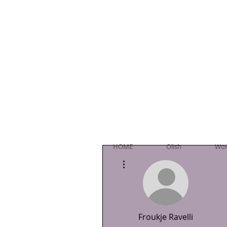
Ol
HOME
Olish
Wor
Meer acties
Froukje Ravelli