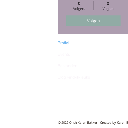
0
0
Volgers
Volgen
Volgen
Profiel
Events
Bestanden
Blog vind-ik-leuks
© 2022 Olish Karen Bakker -
Created by Karen 