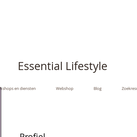
ish - The Oil Gran
Essential Lifestyle
kshops en diensten
Webshop
Blog
Zoekres
Profiel