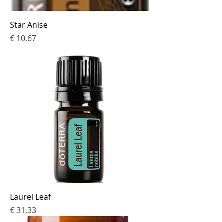
Star Anise
Prijs
€ 10,67
Laurel Leaf
Prijs
€ 31,33