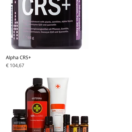
Alpha CRS+
Prijs
€ 104,67