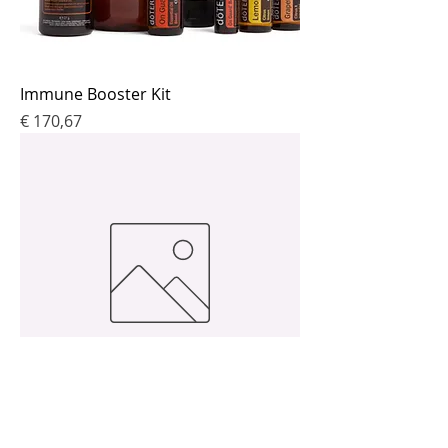
Immune Booster Kit
Prijs
€ 170,67
vEO Mega - Vegan