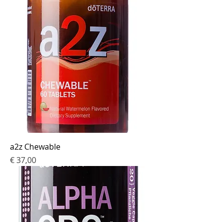
a2z Chewable
Prijs
€ 37,00