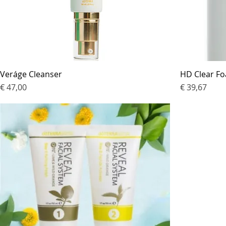
Veráge Cleanser
HD Clear F
Prijs
Prijs
€ 47,00
€ 39,67