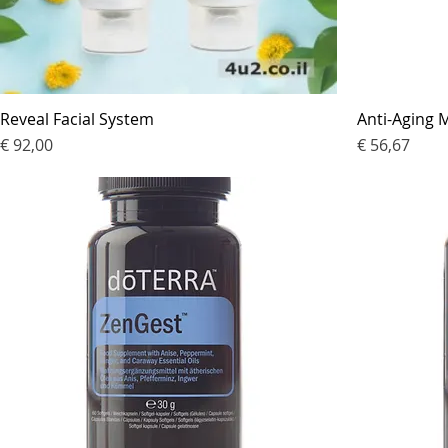
Reveal Facial System
Anti-Aging M
Prijs
Prijs
€ 92,00
€ 56,67