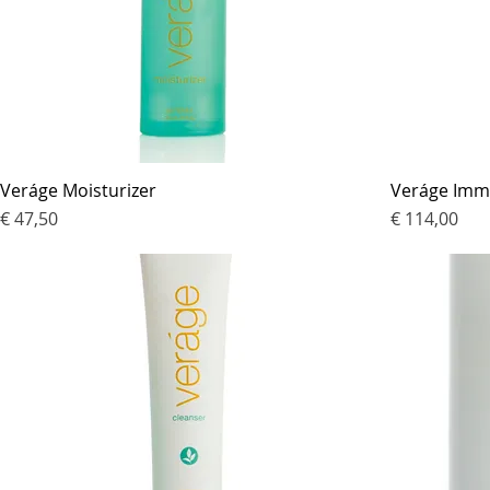
Veráge Moisturizer
Veráge Immo
Prijs
Prijs
€ 47,50
€ 114,00