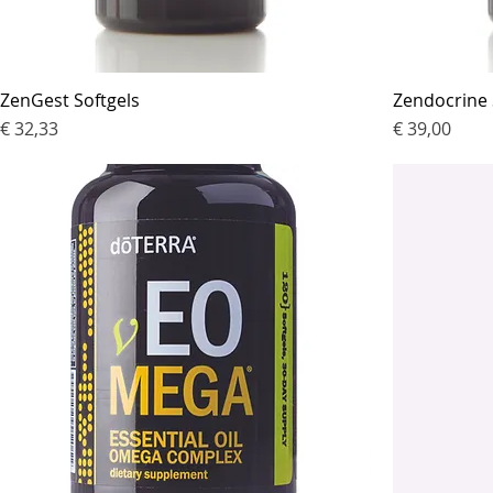
ZenGest Softgels
Zendocrine 
Prijs
Prijs
€ 32,33
€ 39,00