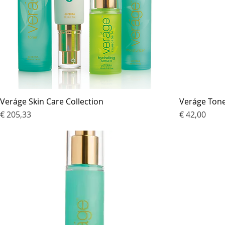
Veráge Skin Care Collection
Veráge Ton
Prijs
Prijs
€ 205,33
€ 42,00