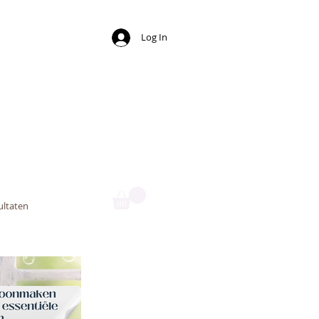
Log In
ny
ultaten