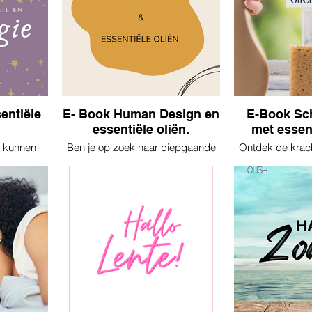
entiële
E- Book Human Design en
E-Book S
essentiële oliën.
met essent
u kunnen
Ben je op zoek naar diepgaande
Ontdek de krach
sche teken.
inzichten in jezelf, gecombineerd
oliën en transfo
er.
met natuurlijke manieren om je
natuurlijke rein
welzijn te verbeteren? Ons
en heerlijke ge
nieuwste e-book, "Human Design
E-book, "Essenti
En Essentiële Oliën," biedt een
Natuurlijke
boeiende en informatieve
Verfrissing", bi
verkenning van deze twee
informatie en pra
krachtige benaderingen. 53
leefomgeving op
pagina's boordevol informatie.
reinigen me
essentië
In dit e-book ontdek je:
🔮 Human Design Essentials: Leer