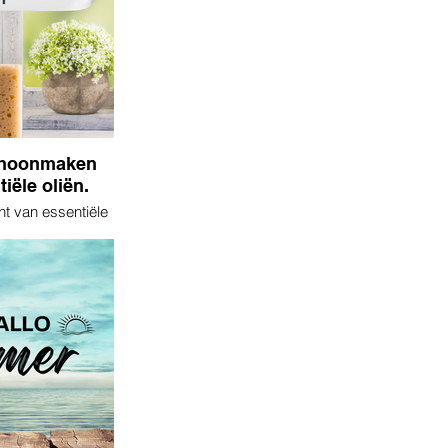
choonmaken
iële oliën.
t van essentiële
rmeer je huis met
igingsoplossingen
uren! Ons nieuwe
ële Oliën in Huis:
 Reiniging en
edt een schat aan
ktische tips om je
 te frissen en te
t behulp van
le oliën.