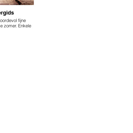
rgids
ordevol fijne
de zomer. Enkele
iept worden, maar
 leesplezier