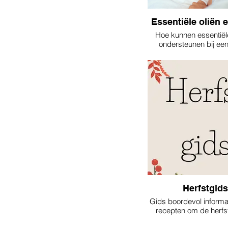
Essentiële oliën 
Hoe kunnen essentiële
ondersteunen bij ee
nachtrust.
Herfstgids
Gids boordevol informat
recepten om de herfst
komen met essentiël