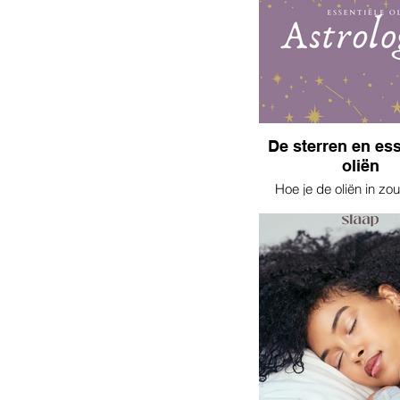
De sterren en ess
oliën
Hoe je de oliën in zo
zetten bij jou astrologi
Recepten en me