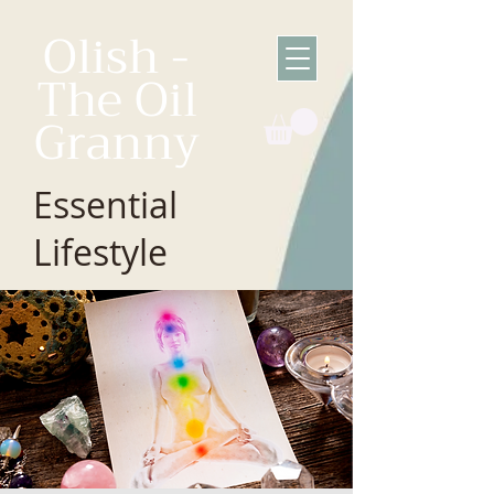
Olish -
The Oil
Granny
Essential
Lifestyle