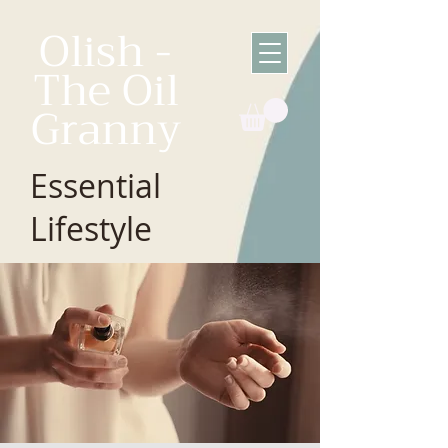
Olish -
The Oil
Granny
Essential
Lifestyle