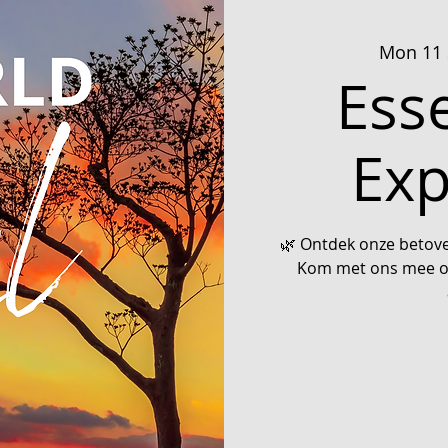
Mon 11 
Esse
Exp
🌿 Ontdek onze betove
Kom met ons mee op 