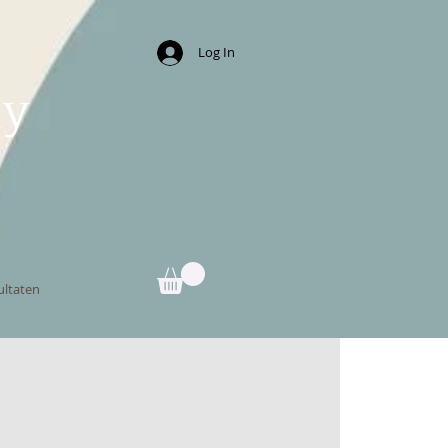
Log In
ny
ultaten