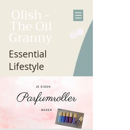
Olish -
The Oil
Granny
Essential
Lifestyle