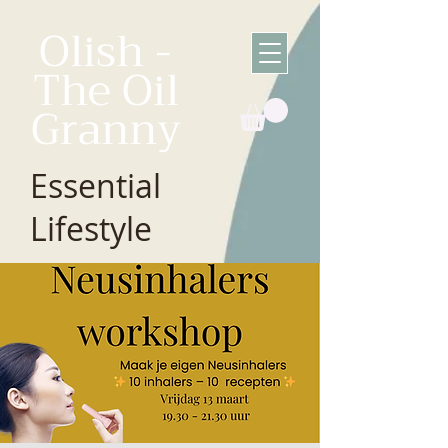
Olish -
The Oil
Granny
Essential
Lifestyle