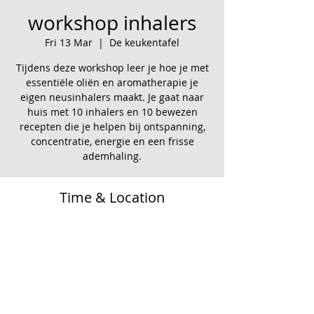
workshop inhalers
Fri 13 Mar
  |  
De keukentafel
Tijdens deze workshop leer je hoe je met
essentiële oliën en aromatherapie je
eigen neusinhalers maakt. Je gaat naar
huis met 10 inhalers en 10 bewezen
recepten die je helpen bij ontspanning,
concentratie, energie en een frisse
ademhaling.
Time & Location
13 Mar 2026, 19:30 – 22:00
De keukentafel, Grindweg 122f, 8471 EM
Wolvega, Nederland
Share this event