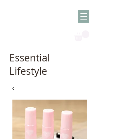
Olish -
The Oil
Granny
Essential
Lifestyle