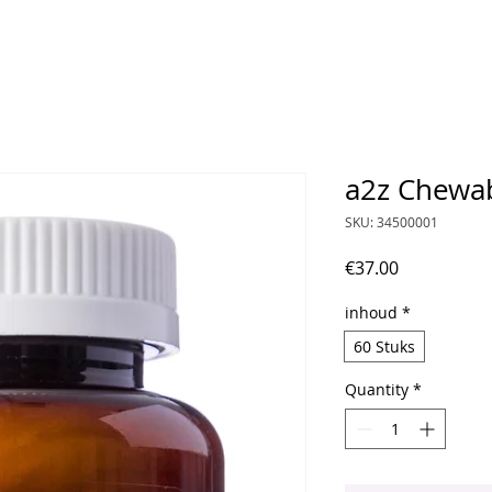
a2z Chewa
SKU: 34500001
Price
€37.00
inhoud
*
60 Stuks
Quantity
*