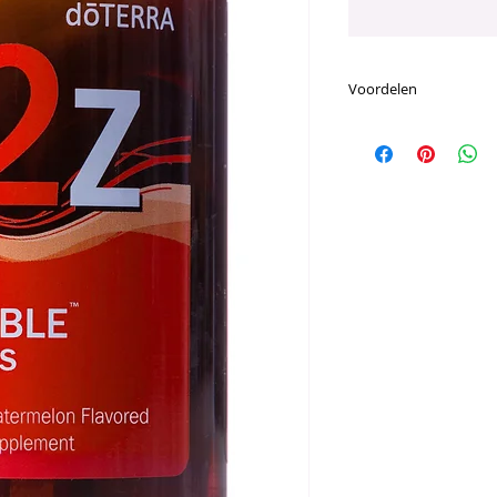
Voordelen
Voornaamste Voor
Speciaal voor ki
smakelijke samen
Een ideaal alter
hebben met het s
Heerlijke kauwta
zoete watermel
Combineert een 
vitamine A, C en 
Ingrediënten
Rietsuiker, citroenz
Microcrystalline ce
chelate, stearinezuu
ananassappoeder (A
acerolasappoeder, a
dioxide, Glucostevio