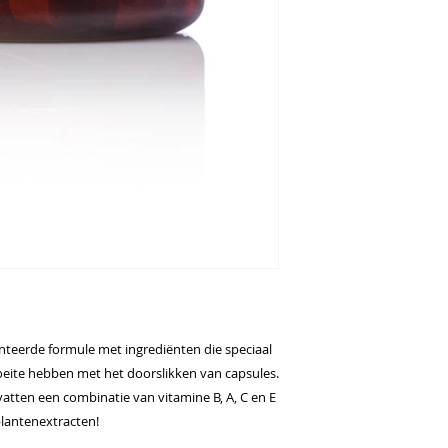
chelate, gemodifice
varkensgelatine, Di
Choline bitartrate, 
chelate, d-alpha To
Tocopherol, extract
(Punica granatum), 
bladeren van bieten 
uit citroen (Citrus l
watermeloensmaak, 
platensis), zonneblo
citroenschil-extract
tocoferolen, broccol
wortelpoeder, veen
macrocarpon), Magn
rozenbottelpoeder (
spinaziebladeren (S
zonnebloemolie, ma
teerde formule met ingrediënten die speciaal
druivenpitextract (Vi
oeite hebben met het doorslikken van capsules.
Pyridoxine HCl, Thia
atten een combinatie van vitamine B, A, C en E
Manganese bisglyci
plantenextracten!
nicotinate glycinate
(lycopene), Biotin, 