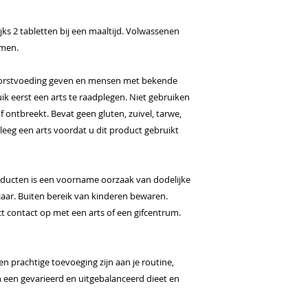
Potassium iodide, S
(Phytonadione), Lut
ks 2 tabletten bij een maaltijd. Volwassenen
erecta)), Cholecalci
emen.
orstvoeding geven en mensen met bekende
k eerst een arts te raadplegen. Niet gebruiken
of ontbreekt. Bevat geen gluten, zuivel, tarwe,
leeg een arts voordat u dit product gebruikt
ducten is een voorname oorzaak van dodelijke
 jaar. Buiten bereik van kinderen bewaren.
t contact op met een arts of een gifcentrum.
prachtige toevoeging zijn aan je routine,
een gevarieerd en uitgebalanceerd dieet en