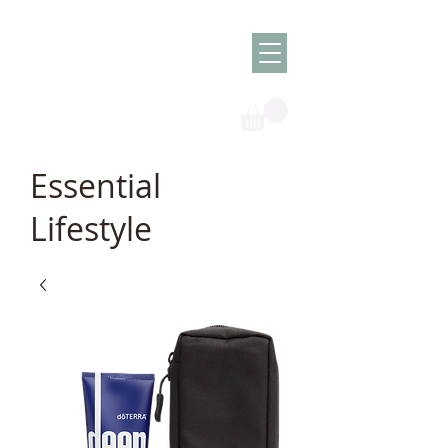
Olish -
The Oil
Granny
Essential
Lifestyle