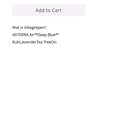
Add to Cart
Wat is inbegrepen?
dōTERRA Air™Deep Blue™
RubLavenderTea TreeOn
Guard™Peppermint
Bij gebruik op de huid heeft deze
muntachtige, frisse blend een
kalmerend en verzachtend effect. Air is
verrijkt met een combinatie van oliën
die bijdragen aan de verkoeling en
verkwikking van je lichaam en een vrije
ademhaling bevorderen.
Voornaamste voordelen
Kalmeert de zintuigen
Bevordert een vrije ademhaling