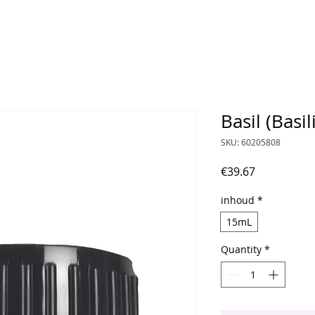
Basil (Basi
SKU: 60205808
Price
€39.67
inhoud
*
15mL
Quantity
*