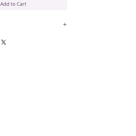
Add to Cart
delen
romatisch bestanddeel dat over
eel gebruikt wordt in
rechten
erpe geur en smaak bij gebruik in
oor je maar weinig ervan nodig
ak, ideaal voor soepen, salades
an hartige recepten