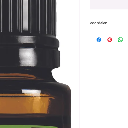
Voordelen
Voornaamste Voor
Een veelzijdig a
de hele wereld v
verschillende ge
Ongelooflijk sch
de keuken, waard
hebt
Kruidachtige sma
en het kruiden v