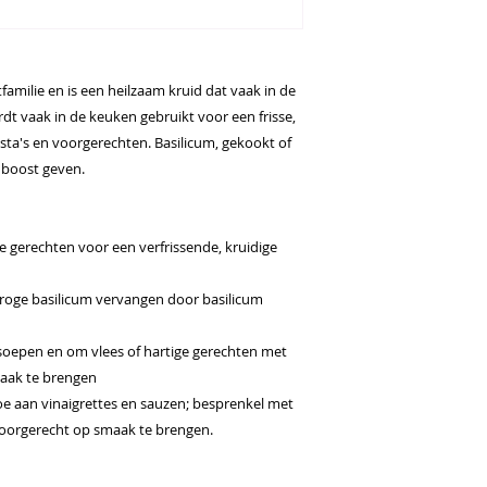
amilie en is een heilzaam kruid dat vaak in de
dt vaak in de keuken gebruikt voor een frisse,
sta's en voorgerechten. Basilicum, gekookt of
n boost geven.
se gerechten voor een verfrissende, kruidige
droge basilicum vervangen door basilicum
, soepen en om vlees of hartige gerechten met
maak te brengen
oe aan vinaigrettes en sauzen; besprenkel met
oorgerecht op smaak te brengen.