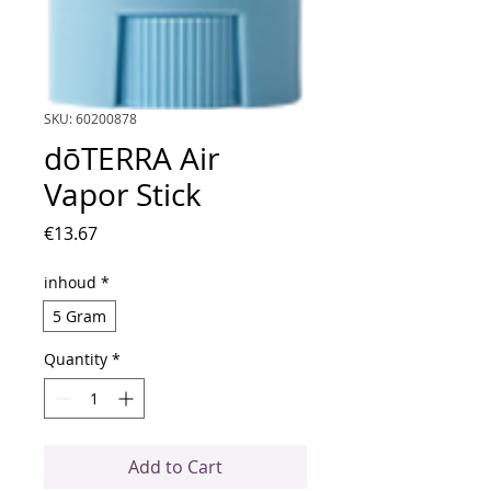
SKU: 60200878
dōTERRA Air
Vapor Stick
Price
€13.67
inhoud
*
5 Gram
Quantity
*
Add to Cart