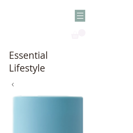
Olish -
The Oil
Granny
Essential
Lifestyle