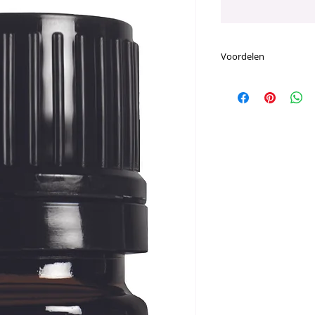
Voordelen
Voornaamste Voor
Het aroma van d
aanvulling op de 
geruststelling e
Zorgt voor een 
past bij meditati
wordt aangebrac
Bevordert een ge
en tevredenhei
Gemaakt met een 
munt en bloemen
de emoties te k
doTERRA Peace 
kalmerende olië
Majoraam, Vetive