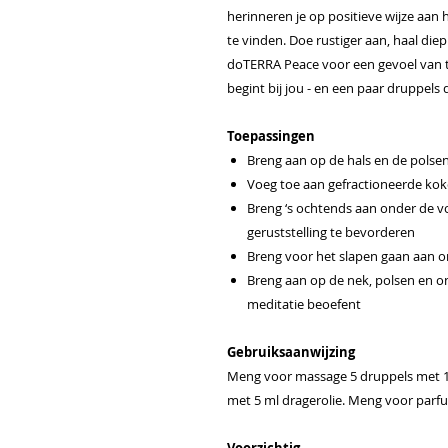
herinneren je op positieve wijze aan he
te vinden. Doe rustiger aan, haal di
doTERRA Peace voor een gevoel van t
begint bij jou - en een paar druppel
Toepassingen
Breng aan op de hals en de polse
Voeg toe aan gefractioneerde kok
Breng ‘s ochtends aan onder de 
geruststelling te bevorderen
Breng voor het slapen gaan aan 
Breng aan op de nek, polsen en o
meditatie beoefent
Gebruiksaanwijzing
Meng voor massage 5 druppels met 1
met 5 ml dragerolie. Meng voor parf