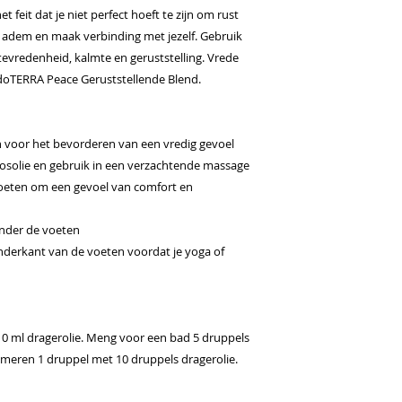
t feit dat je niet perfect hoeft te zijn om rust
ep adem en maak verbinding met jezelf. Gebruik
evredenheid, kalmte en geruststelling. Vrede
s doTERRA Peace Geruststellende Blend.
n voor het bevorderen van een vredig gevoel
osolie en gebruik in een verzachtende massage
voeten om een gevoel van comfort en
onder de voeten
nderkant van de voeten voordat je yoga of
0 ml dragerolie. Meng voor een bad 5 druppels
umeren 1 druppel met 10 druppels dragerolie.