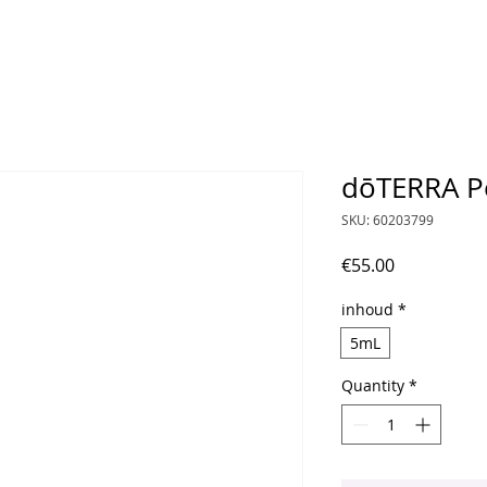
dōTERRA P
SKU: 60203799
Price
€55.00
inhoud
*
5mL
Quantity
*