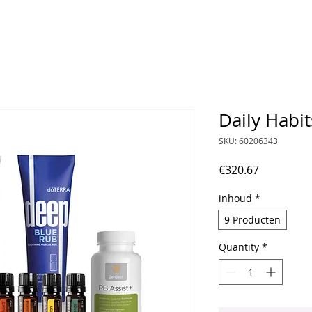
Daily Habit
SKU: 60206343
Price
€320.67
inhoud
*
9 Producten
Quantity
*