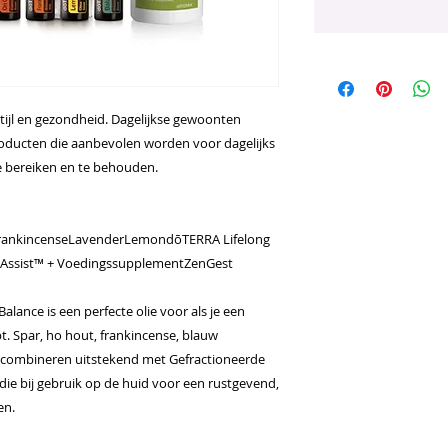
stijl en gezondheid. Dagelijkse gewoonten
roducten die aanbevolen worden voor dagelijks
e bereiken en te behouden.
rankincenseLavenderLemondōTERRA Lifelong
 Assist™ + VoedingssupplementZenGest
alance is een perfecte olie voor als je een
t. Spar, ho hout, frankincense, blauw
combineren uitstekend met Gefractioneerde
 die bij gebruik op de huid voor een rustgevend,
en.