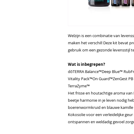
Welzijn is een combinatie van levens
maken het verschil! Deze kit bevat p
gebruik om een gezonde levensstijl t
Wat is inbegrepen?
dōTERRA Balance™Deep Blue™ RubF
Vitality Pack™On Guard™ZenGest PB
TerraZyme™
Het frisse en houtachtige aroma van B
beetje harmonie in je leven nodig heb
boerenwormkruid en blauwe kamille 
Kokosolie voor een verleidelijke geur
ontspannen en weldadig gevoel zorg