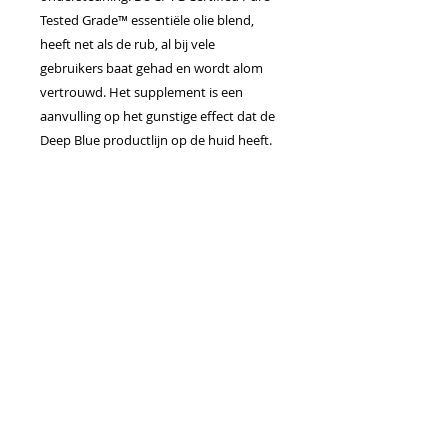
Tested Grade™ essentiële olie blend,
heeft net als de rub, al bij vele
gebruikers baat gehad en wordt alom
vertrouwd. Het supplement is een
aanvulling op het gunstige effect dat de
Deep Blue productlijn op de huid heeft.
Volledige ingrediëntenlijst
Gember (Zingiber officinale)
Wortelextract, Kurkuma (Curcuma
Longa) Wortelextract, Plantaardige
Hypromellose, Boswellia serrata
gomharsextract, Groene Thee (Camellia
Sinensis) Bladextract, Microkristallijne
Cellulose, Granaatappel (Punica
Granatum) Fruitextract, Druif (Vitis
Vinifera) Zaadextract, Polygonum
cuspidatum wortelextract,