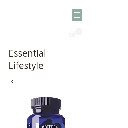
Olish -
The Oil
Granny
Essential
Lifestyle