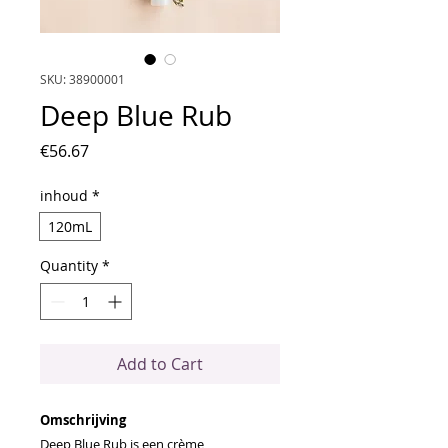
SKU: 38900001
Deep Blue Rub
Price
€56.67
inhoud
*
120mL
Quantity
*
Add to Cart
Omschrijving
Deep Blue Rub is een crème