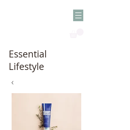
Olish -
The Oil
Granny
Essential
Lifestyle