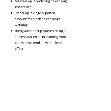
Masseer op je onderrug na een dag
zwaar tillen
Smeer op je vingers, polsen,
schouders en nek na een lange
werkdag
Breng aan onder je voeten en op je
knieën voor en na inspanning voor
een verkwikkend en verkoelend
effect
Of je nu een paar keer per week
traint of niet weg te slaan bent bij de
sportschool, bewaar Deep Blue Rub
in je sporttas voor gerichte
ondersteuning op elk moment
Gebruiksaanwijzing
Masseer de lotion op de aangedane
plekken. Uitsluitend voor uitwendig
gebruik.