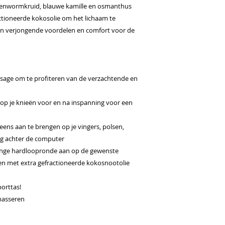
erenwormkruid, blauwe kamille en osmanthus
ctioneerde kokosolie om het lichaam te
den verjongende voordelen en comfort voor de
ssage om te profiteren van de verzachtende en
 op je knieën voor en na inspanning voor een
eens aan te brengen op je vingers, polsen,
ag achter de computer
lange hardloopronde aan op de gewenste
en met extra gefractioneerde kokosnootolie
orttas!
masseren