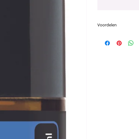
Voordelen
Voornaamste Voor
Deze verzachten
Pure Tested Grad
spanning te ver
Deep Blue zorgt
die de gewrichte
verkoeling geeft
Creëert een warm
op de huid wordt
comfort
Aanbrengen als 
massage na een l
voordelen
Deep Blue verdu
kokosolie en verp
voor dagelijkse 