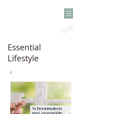
Olish -
The Oil
Granny
Essential
Lifestyle