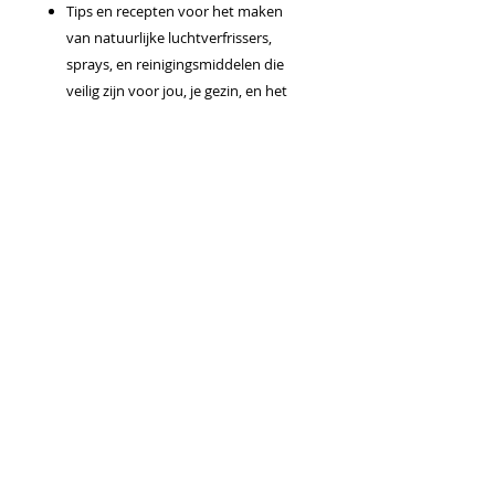
Tips en recepten voor het maken
van natuurlijke luchtverfrissers,
sprays, en reinigingsmiddelen die
veilig zijn voor jou, je gezin, en het
milieu.
Stap-voor-stap handleidingen voor
het gebruik van essentiële oliën in de
keuken, badkamer, slaapkamer, en
meer.
Of je nu op zoek bent naar een
natuurlijke en gezonde manier om je
huis schoon te maken, of gewoon wilt
genieten van de heerlijke geuren van
essentiële oliën, dit E-book heeft alles
wat je nodig hebt om van je huis een
oase van frisheid en welzijn te maken.
Bestel nu ons E-book "Essentiële Oliën in
Huis: Natuurlijke Reiniging en
Verfrissing" en ontdek hoe eenvoudig