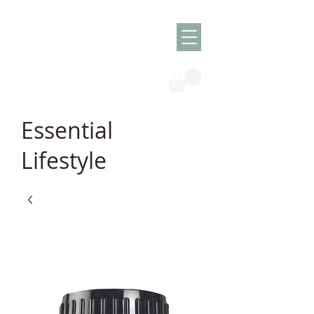
Olish -
The Oil
Granny
Essential
Lifestyle