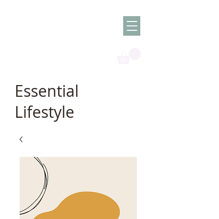
Olish -
The Oil
Granny
Essential
Lifestyle