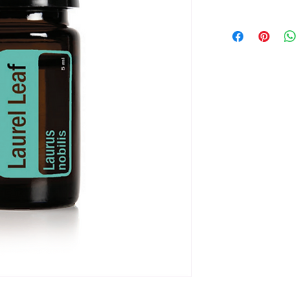
Primaire voordelen
Verzachtend voor de
oppervlak. Opbeure
vertrouwen en moed
helder denken en c
beschrijving: Kruidac
Hoofdbestanddelen E
Terpinylacetaat