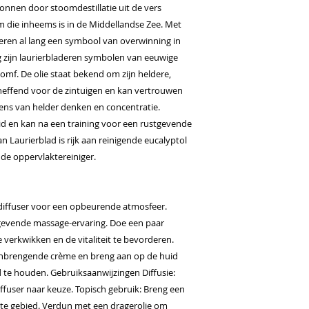
wonnen door stoomdestillatie uit de vers
 die inheems is in de Middellandse Zee. Met
aderen al lang een symbool van overwinning in
 zijn laurierbladeren symbolen van eeuwige
riomf. De olie staat bekend om zijn heldere,
erheffend voor de zintuigen en kan vertrouwen
ns van helder denken en concentratie.
id en kan na een training voor een rustgevende
n Laurierblad is rijk aan reinigende eucalyptol
nde oppervlaktereiniger.
n diffuser voor een opbeurende atmosfeer.
tgevende massage-ervaring. Doe een paar
verkwikken en de vitaliteit te bevorderen.
inbrengende crème en breng aan op de huid
 te houden. Gebruiksaanwijzingen Diffusie:
diffuser naar keuze. Topisch gebruik: Breng een
te gebied. Verdun met een dragerolie om