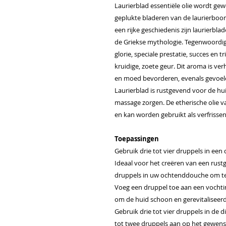
Laurierblad essentiële olie wordt ge
geplukte bladeren van de laurierboom
een rijke geschiedenis zijn laurierbl
de Griekse mythologie. Tegenwoordig
glorie, speciale prestatie, succes en t
kruidige, zoete geur. Dit aroma is v
en moed bevorderen, evenals gevoele
Laurierblad is rustgevend voor de hu
massage zorgen. De etherische olie va
en kan worden gebruikt als verfrisse
Toepassingen
Gebruik drie tot vier druppels in ee
Ideaal voor het creëren van een rus
druppels in uw ochtenddouche om te 
Voeg een druppel toe aan een vocht
om de huid schoon en gerevitaliseerd
Gebruik drie tot vier druppels in de 
tot twee druppels aan op het gewens