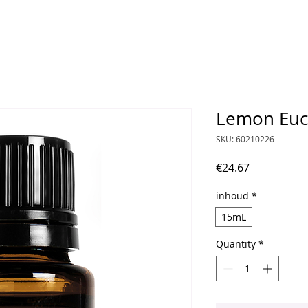
Lemon Euc
SKU: 60210226
Price
€24.67
inhoud
*
15mL
Quantity
*