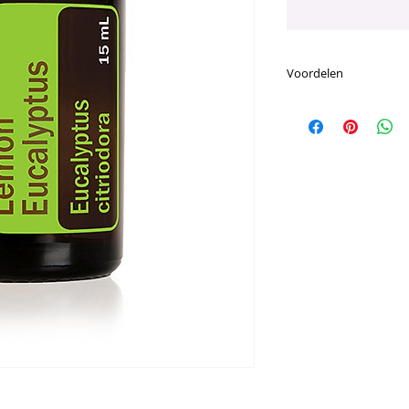
Voordelen
Voornaamste Voor
Ondersteunt de h
zuiveren.
Verkwikkend en 
Biedt veel voord
aangebracht.
Een perfecte toe
massage.
Huidverzorging & C
Citroen Eucalyptus 
gezichtsverzorgings
toevoeging die jouw
bieden. Voeg tijden
gezichtsverzorgings
toe aan jouw gezic
uitziende huid te b