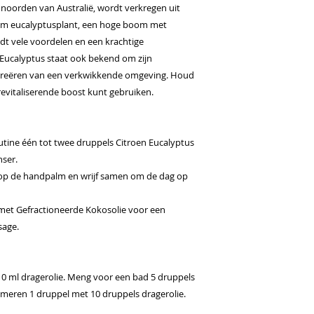
t noorden van Australië, wordt verkregen uit
om eucalyptusplant, een hoge boom met
edt vele voordelen en een krachtige
 Eucalyptus staat ook bekend om zijn
t creëren van een verkwikkende omgeving. Houd
revitaliserende boost kunt gebruiken.
utine één tot twee druppels Citroen Eucalyptus
nser.
 op de handpalm en wrijf samen om de dag op
 met Gefractioneerde Kokosolie voor een
sage.
0 ml dragerolie. Meng voor een bad 5 druppels
umeren 1 druppel met 10 druppels dragerolie.