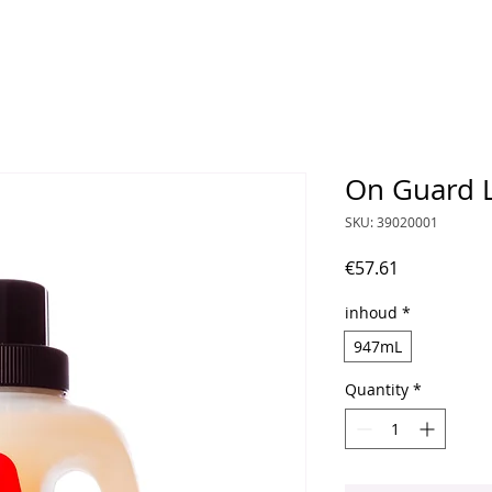
On Guard 
SKU: 39020001
Price
€57.61
inhoud
*
947mL
Quantity
*