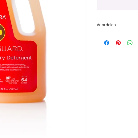
Voordelen
Voornaamste Voor
Een unieke blen
natuurlijke ingr
De exclusieve fo
en de werkzaam
essentiële olie b
kans en het lage
stoffen/enzym ar
Nu met meer doT
in elke fles
Deze krachtige f
wasbeurten