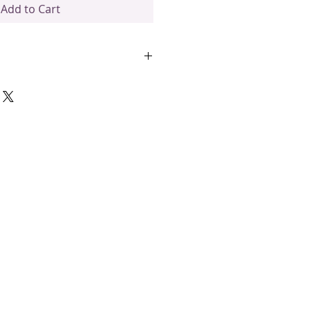
Add to Cart
delen
ieke en verkwikkende geur
, handige methode voor het
onze gepatenteerde,
lend
el kinderen als volwassenen