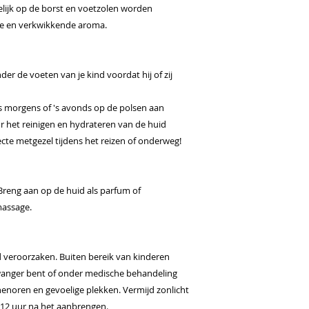
ijk op de borst en voetzolen worden
e en verkwikkende aroma.
r de voeten van je kind voordat hij of zij
 morgens of 's avonds op de polsen aan
 het reinigen en hydrateren van de huid
fecte metgezel tijdens het reizen of onderweg!
 Breng aan op de huid als parfum of
massage.
d veroorzaken. Buiten bereik van kinderen
zwanger bent of onder medische behandeling
nenoren en gevoelige plekken. Vermijd zonlicht
 12 uur na het aanbrengen.