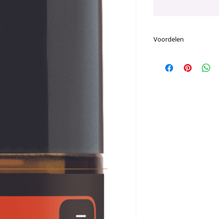
Voordelen
Voornaamste Voor
Heeft een energ
Biedt een zachte
aanbrengen van 
beschermende b
Perfect voor zow