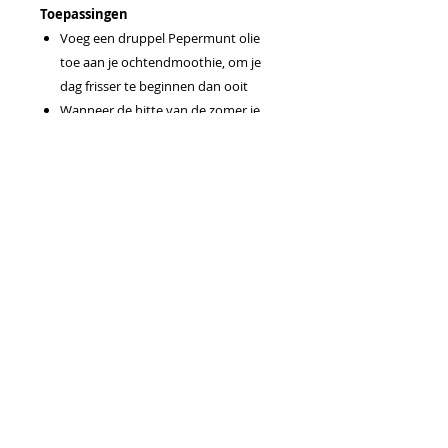
Toepassingen
Voeg een druppel Pepermunt olie
toe aan je ochtendmoothie, om je
dag frisser te beginnen dan ooit
Wanneer de hitte van de zomer je
overweldigt, voeg dan één druppel
Pepermunt olie en een stukjes
gesneden fruit zoals aardbeien of
limoenen toe aan een glas water
voor een heerlijke, smaakvolle drank
Meng een druppel pepermuntolie
met een druppel citroen essentiële
olie in water voor een verfrissende
mondspoeling
Gebruiksaanwijzing
Als smaakversterker in voeding.
Voorzichtig