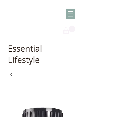
Olish -
The Oil
Granny
Essential
Lifestyle