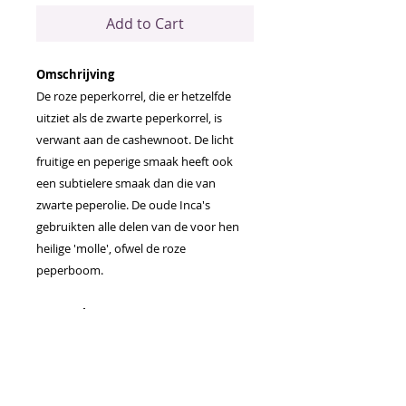
Add to Cart
Omschrijving
De roze peperkorrel, die er hetzelfde
uitziet als de zwarte peperkorrel, is
verwant aan de cashewnoot. De licht
fruitige en peperige smaak heeft ook
een subtielere smaak dan die van
zwarte peperolie. De oude Inca's
gebruikten alle delen van de voor hen
heilige 'molle', ofwel de roze
peperboom.
Toepassingen
Voeg twee druppels toe aan een glas
water om een verkwikkende smaak
toe te voegen
Voeg roze peper essentiële olie toe