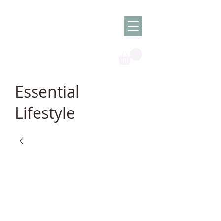
Olish -
The Oil
Granny
Essential
Lifestyle