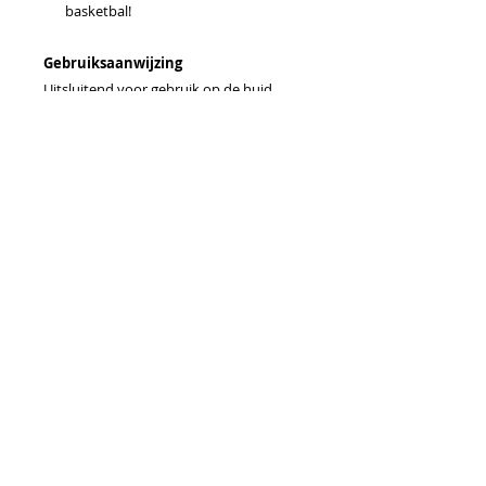
basketbal!
Gebruiksaanwijzing
Uitsluitend voor gebruik op de huid.
Breng aan op de huid als parfum of
huidverzorging of gebruik voor een
massage. Uitsluitend onder toezicht van
een volwassene gebruiken.
Voorzichtig
Buiten bereik van kinderen jonger dan 3
jaar bewaren. Mogelijke gevoelige
reactie van de huid. Indien je onder
behandeling bent van een arts,
raadpleeg dan eerst je arts. Vermijd
contact met de ogen, binnenkant van
de oren, mond en gevoelige gebieden.