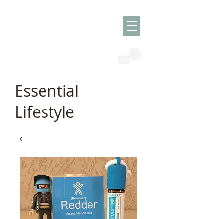
Olish -
The Oil
Granny
Essential
Lifestyle