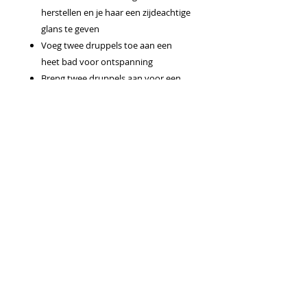
herstellen en je haar een zijdeachtige
glans te geven
Voeg twee druppels toe aan een
heet bad voor ontspanning
Breng twee druppels aan voor een
stoomgezichtsbehandeling om de
huid gevoed en verjongd te laten
aanvoelen
Combineer sandelhout, pepermunt
en melaleuca in een doe-het-zelf
scheercrème
Gebruiksaanwijzingen
Op de huid: Voor massage, mix 5
druppels met 10 ml draagolie. Voor in
bad, mix 5 druppels met 5 ml draagolie.
Voor parfum, mix 1 druppel met 10
druppels draagolie. Uitsluitend voor