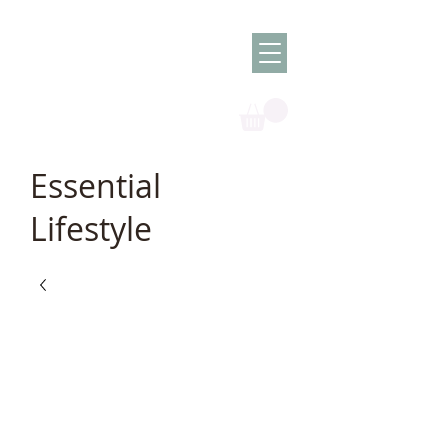
Olish -
The Oil
Granny
Essential
Lifestyle