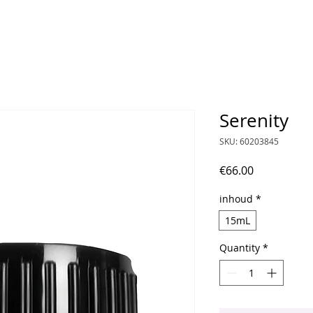
Serenity
SKU: 60203845
Price
€66.00
inhoud
*
15mL
Quantity
*