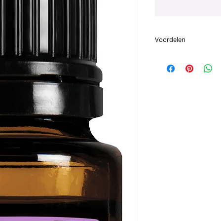
Voordelen
Voornaamste Voor
Deze unieke Sere
van rust en onts
Kan helpen om e
zintuigen te ka
verhoogde emoti
Zodra je deze bl
Serenity
Helpt een rustg
omgeving te creë
het slapen gaan
Aromatische Beschr
Zoet, warm, poeder