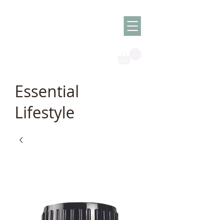
Olish -
The Oil
Granny
Essential
Lifestyle