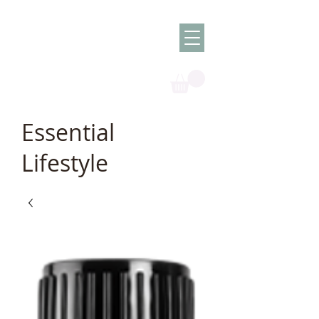
Olish -
The Oil
Granny
Essential
Lifestyle