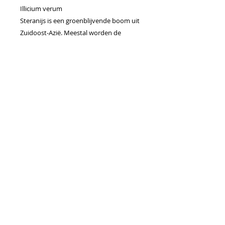
Illicium verum
Steranijs is een groenblijvende boom uit
Zuidoost-Azië. Meestal worden de
bomen slechts 4-6 meter hoog, maar ze
kunnen tot 20 meter hoog worden. In
de Chinese cultuur wordt de plant "anijs
met acht hoorns" of gewoon "acht
hoorns" genoemd, verwijzend naar de
vrucht die meestal acht follikels heeft.
Anethole, het belangrijkste chemische
bestanddeel van Steranijs, creëert het
karakteristieke zoethoutaroma waar
Star Anise essentiële olie en fruit om
bekend staat. Als hoofdingrediënt in
doTERRA ZenGest™ kan Star Anise bij
gebruik op de huid gunstig zijn bij
maagklachten.