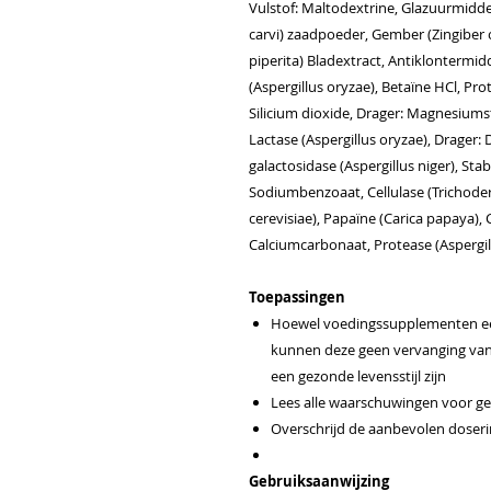
Vulstof: Maltodextrine, Glazuurmidd
carvi) zaadpoeder, Gember (Zingiber
piperita) Bladextract, Antiklontermidd
(Aspergillus oryzae), Betaïne HCl, Pro
Silicium dioxide, Drager: Magnesiumst
Lactase (Aspergillus oryzae), Drager: 
galactosidase (Aspergillus niger), Sta
Sodiumbenzoaat, Cellulase (Trichode
cerevisiae), Papaïne (Carica papaya)
Calciumcarbonaat, Protease (Aspergil
Toepassingen
Hoewel voedingssupplementen een
kunnen deze geen vervanging van 
een gezonde levensstijl zijn
Lees alle waarschuwingen voor ge
Overschrijd de aanbevolen doserin
Gebruiksaanwijzing