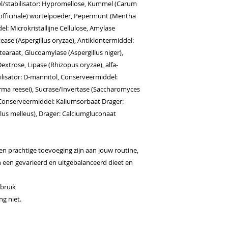
el/stabilisator: Hypromellose, Kummel (Carum
 officinale) wortelpoeder, Pepermunt (Mentha
el: Microkristallijne Cellulose, Amylase
tease (Aspergillus oryzae), Antiklontermiddel:
earaat, Glucoamylase (Aspergillus niger),
Dextrose, Lipase (Rhizopus oryzae), alfa-
bilisator: D-mannitol, Conserveermiddel:
rma reesei), Sucrase/Invertase (Saccharomyces
, Conserveermiddel: Kaliumsorbaat Drager:
lus melleus), Drager: Calciumgluconaat
 prachtige toevoeging zijn aan jouw routine,
een gevarieerd en uitgebalanceerd dieet en
bruik
g niet.