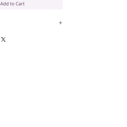
Add to Cart
elen
faat-vrije HPMC plantaardige