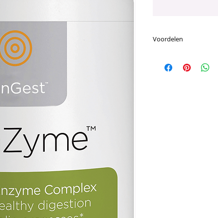
Voordelen
Voornaamste voord
Natriumlaurylsul
capsules