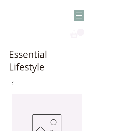
Olish -
The Oil
Granny
Essential
Lifestyle