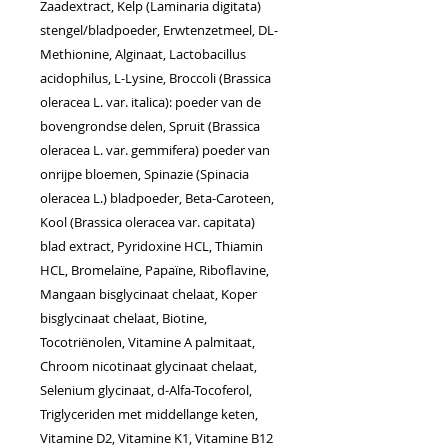
Zaadextract, Kelp (Laminaria digitata)
stengel/bladpoeder, Erwtenzetmeel, DL-
Methionine, Alginaat, Lactobacillus
acidophilus, L-Lysine, Broccoli (Brassica
oleracea L. var. italica): poeder van de
bovengrondse delen, Spruit (Brassica
oleracea L. var. gemmifera) poeder van
onrijpe bloemen, Spinazie (Spinacia
oleracea L.) bladpoeder, Beta-Caroteen,
Kool (Brassica oleracea var. capitata)
blad extract, Pyridoxine HCL, Thiamin
HCL, Bromelaïne, Papaïne, Riboflavine,
Mangaan bisglycinaat chelaat, Koper
bisglycinaat chelaat, Biotine,
Tocotriënolen, Vitamine A palmitaat,
Chroom nicotinaat glycinaat chelaat,
Selenium glycinaat, d-Alfa-Tocoferol,
Triglyceriden met middellange keten,
Vitamine D2, Vitamine K1, Vitamine B12