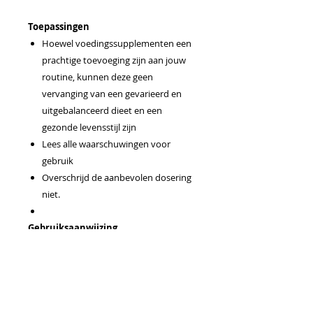
Toepassingen
Hoewel voedingssupplementen een
prachtige toevoeging zijn aan jouw
routine, kunnen deze geen
vervanging van een gevarieerd en
uitgebalanceerd dieet en een
gezonde levensstijl zijn
Lees alle waarschuwingen voor
gebruik
Overschrijd de aanbevolen dosering
niet.
Gebruiksaanwijzing
Aanbevolen dosis: Volwassenen, 4
capsules per dag met voedsel innemen.
Voorzichtig
Buiten bereik van kinderen bewaren.