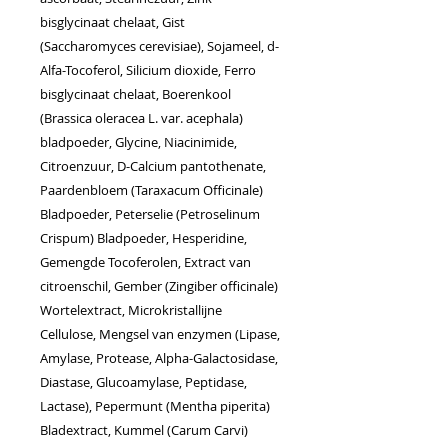
bisglycinaat chelaat, Gist
(Saccharomyces cerevisiae), Sojameel, d-
Alfa-Tocoferol, Silicium dioxide, Ferro
bisglycinaat chelaat, Boerenkool
(Brassica oleracea L. var. acephala)
bladpoeder, Glycine, Niacinimide,
Citroenzuur, D-Calcium pantothenate,
Paardenbloem (Taraxacum Officinale)
Bladpoeder, Peterselie (Petroselinum
Crispum) Bladpoeder, Hesperidine,
Gemengde Tocoferolen, Extract van
citroenschil, Gember (Zingiber officinale)
Wortelextract, Microkristallijne
Cellulose, Mengsel van enzymen (Lipase,
Amylase, Protease, Alpha-Galactosidase,
Diastase, Glucoamylase, Peptidase,
Lactase), Pepermunt (Mentha piperita)
Bladextract, Kummel (Carum Carvi)