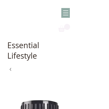
Olish -
The Oil
Granny
Essential
Lifestyle