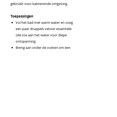
gebruikt voor kalmerende omgeving.
Toepassingen
Vul het bad met warm water en voeg
een paar druppels vetiver essentiële
olie toe aan het water voor diepe
ontspanning
Breng aan onder de voeten om een
rustgevende omgeving te
bevorderen voor het slapengaan
Breng na een lange dag staan als
onderdeel van een kalmerende
massage
Combineer met lavendel, doTERRA
Serenity of doTERRA Balance voor
het bevorderen van kalmte en een
grondend effect
Gebruiksaanwijzing