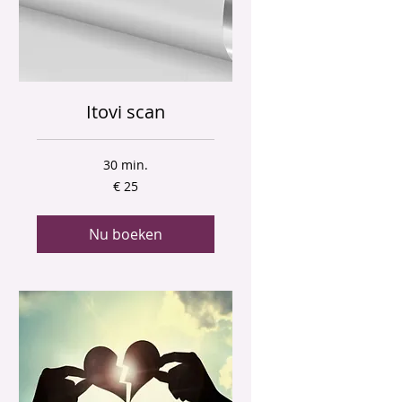
Itovi scan
30 min.
25
€ 25
euro
Nu boeken