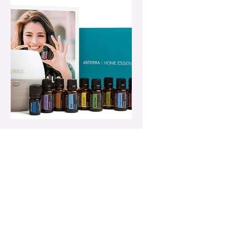
Workshop Essentiële
oliën.
Kom naar een inspirerende
workshop en leer hoe
essentiële oliën je kunnen
ondersteunen.
1 uur 30 min.