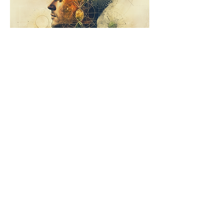
Meld je nu aan!
3 daagse mini curus over Vetiver
Mini cursus over Vetiver essentiële
olie. 3 dagen lang leer je op jouw
tempo, wat je allemaal met Vetiver
kan doen. Een van mijn favoriete
oliën.