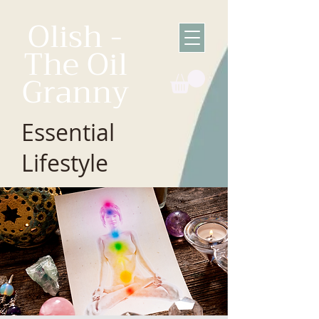
Olish -
The Oil
Granny
Essential
Lifestyle