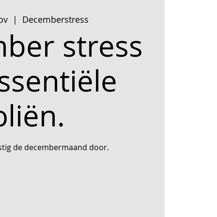
ov
  |  
Decemberstress
ber stress
ssentiële
oliën.
stig de decembermaand door.