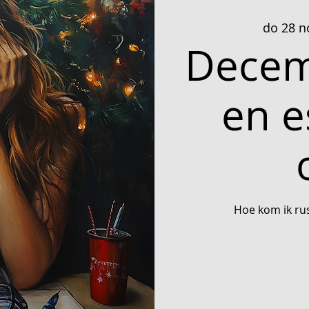
do 28 n
Decem
en e
Hoe kom ik ru