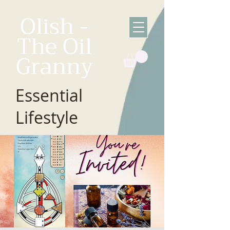
Olish -
The Oil
Granny
Essential
Lifestyle