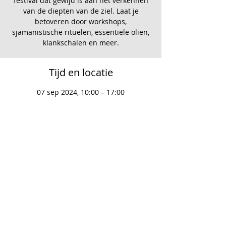
festival dat gewijd is aan het verkennen
van de diepten van de ziel. Laat je
betoveren door workshops,
sjamanistische rituelen, essentiële oliën,
klankschalen en meer.
Tijd en locatie
07 sep 2024, 10:00 – 17:00
Rotsterhaule, Richard Jungweg 2, 8463 TL
Rotsterhaule, Nederland
Deel dit evenement
© 2022 Olish Karen Bakker -
Created by
Karen Bakker