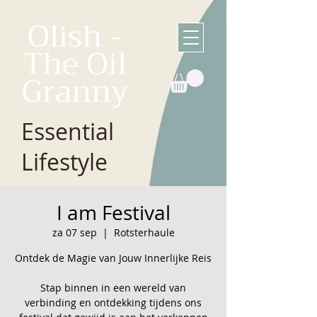
Olish -
The Oil
Granny
Essential
Lifestyle
I am Festival
za 07 sep
  |  
Rotsterhaule
Ontdek de Magie van Jouw Innerlijke Reis
Stap binnen in een wereld van
verbinding en ontdekking tijdens ons