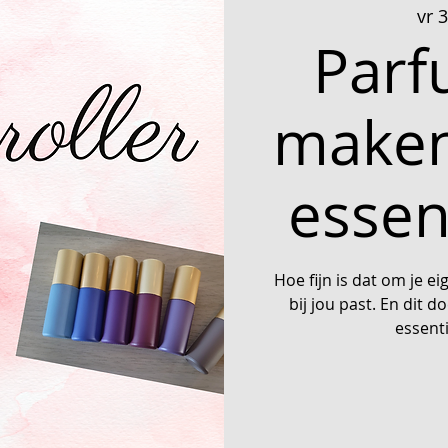
vr 
Parf
maken
essen
Hoe fijn is dat om je e
bij jou past. En dit 
essent