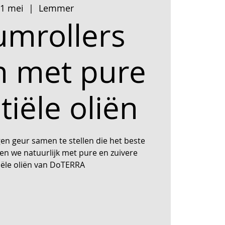
31 mei
  |  
Lemmer
umrollers
 met pure
tiële oliën
igen geur samen te stellen die het beste
doen we natuurlijk met pure en zuivere
iële oliën van DoTERRA