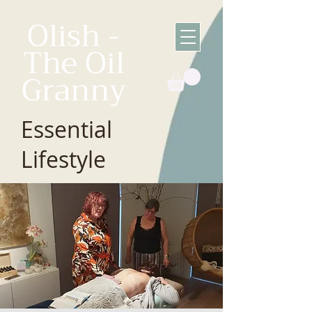
Olish -
The Oil
Granny
Essential
Lifestyle