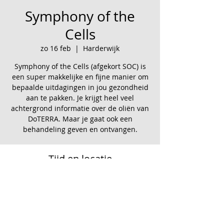
Symphony of the
Cells
zo 16 feb
  |  
Harderwijk
Symphony of the Cells (afgekort SOC) is
een super makkelijke en fijne manier om
bepaalde uitdagingen in jou gezondheid
aan te pakken. Je krijgt heel veel
achtergrond informatie over de oliën van
DoTERRA. Maar je gaat ook een
behandeling geven en ontvangen.
Tijd en locatie
16 feb 2025, 10:00 – 16:00
Harderwijk, Korhoenlaan 1, 3847 LL
Harderwijk, Nederland