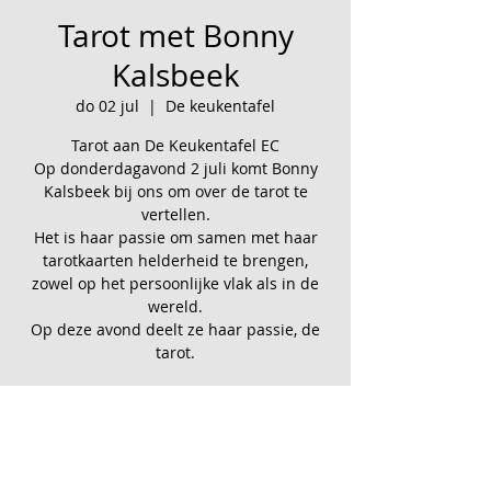
Tarot met Bonny
Kalsbeek
do 02 jul
  |  
De keukentafel
Tarot aan De Keukentafel EC
Op donderdagavond 2 juli komt Bonny
Kalsbeek bij ons om over de tarot te
vertellen.
Het is haar passie om samen met haar
tarotkaarten helderheid te brengen,
zowel op het persoonlijke vlak als in de
wereld.
Op deze avond deelt ze haar passie, de
tarot.
Tijd en locatie
02 jul 2026, 19:30 – 21:30
De keukentafel, Grindweg 122f, 8471 EM