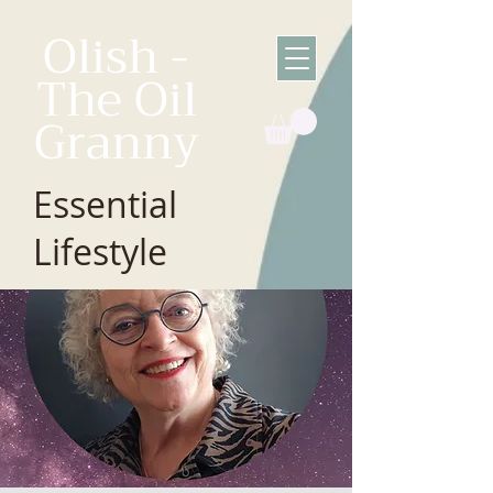
Olish -
The Oil
Granny
Essential
Lifestyle