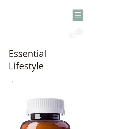
Olish -
The Oil
Granny
Essential
Lifestyle