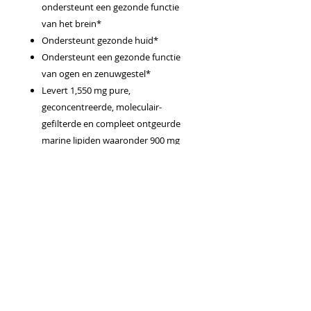
ondersteunt een gezonde functie
van het brein*
Ondersteunt gezonde huid*
Ondersteunt een gezonde functie
van ogen en zenuwgestel*
Levert 1,550 mg pure,
geconcentreerde, moleculair-
gefilterde en compleet ontgeurde
marine lipiden waaronder 900 mg
DHA en 400 mg EPA per dagelijkse
aanbevolen hoeveelheid
Ontwikkeld met doTERRA CPTG
Certified Pure Therapeutic Grade®
Wild Orange essentiële olie
Specifiek ontwikkeld om op dagelijkse
wijze te gebruiken samen met dōTERRA
A2Z ChewableTM tabletten als een
uitgebreid voedingssupplement die een
basis geeft voor een levenlang vitaliteit