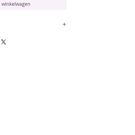
n winkelwagen
delen
mentaire werking tijdens yoga-
t het de geest opent en de yoga-
t bij gebruik op de huid
rengen om gevoelens van geluk,
oed te bevorderen
esultaat combineer je met de
 de doTERRA Yoga Collection