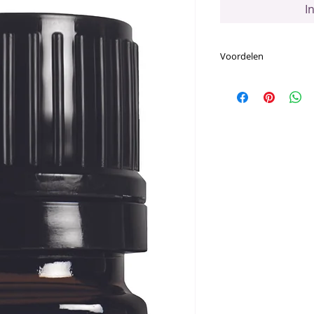
I
Voordelen
Voornaamste Voor
Heeft een comple
oefeningen omda
ervaring verhoog
Op de huid aanb
helderheid en m
Voor het beste r
andere oliën uit