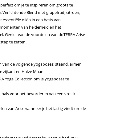
 perfect om je te inspireren om groots te
Verlichtende Blend met grapefruit, citroen,
 essentiële oliën in een basis van
n momenten van helderheid en het
el. Geniet van de voordelen van doTERRA Arise
 stap te zetten.
ren van de volgende yogaposes: staand, armen
e zijkant en Halve Maan
RA Yoga Collection om je yogaposes te
 hals voor het bevorderen van een vrolijk
en van Arise wanneer je het lastig vindt om de