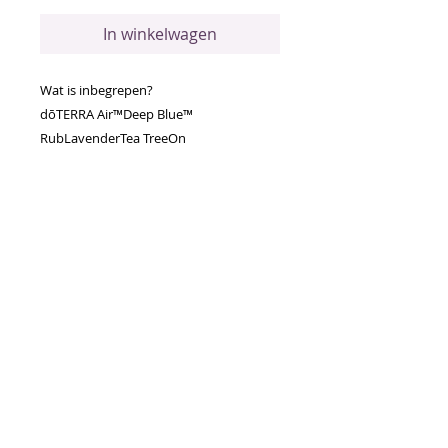
In winkelwagen
Wat is inbegrepen?
dōTERRA Air™Deep Blue™
RubLavenderTea TreeOn
Guard™Peppermint
Bij gebruik op de huid heeft deze
muntachtige, frisse blend een
kalmerend en verzachtend effect. Air is
verrijkt met een combinatie van oliën
die bijdragen aan de verkoeling en
verkwikking van je lichaam en een vrije
ademhaling bevorderen.
Voornaamste voordelen
Kalmeert de zintuigen
Bevordert een vrije ademhaling