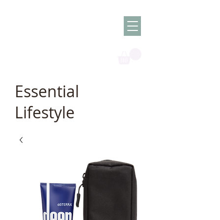
Olish -
The Oil
Granny
Essential
Lifestyle