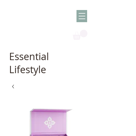
Olish -
The Oil
Granny
Essential
Lifestyle